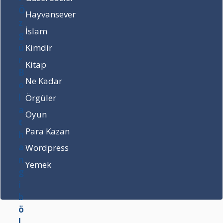
o
d
Hayvansever
l
a
İslam
a
d
t
ı
Kimdir
h
r
Kitap
a
?
n
Ne Kadar
g
Örgüler
i
b
Oyun
ö
l
Para Kazan
ü
Wordpress
m
m
Yemek
e
z
u
n
u