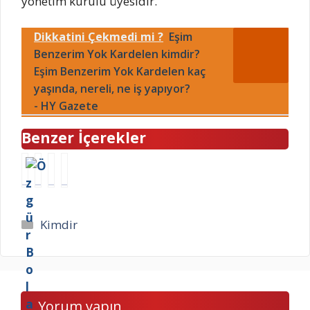
yönetim kurulu üyesidir.
Dikkatini Çekmedi mi ?
Eşim
Benzerim Yok Kardelen kimdir?
Eşim Benzerim Yok Kardelen kaç
yaşında, nereli, ne iş yapıyor?
- HY Gazete
Benzer İçerekler
Ö
Ö
H
Ö
z
z
a
z
g
g
l
g
ü
ü
i
ü
Kategoriler
Kimdir
r
r
t
r
B
B
Ö
T
o
o
z
ö
l
l
g
r
a
a
ü
k
Yorum yapın
t
t
r
i