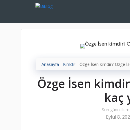
İçeriğe
atla
Anasayfa
-
Kimdir
-
Özge İsen kimdir? Özge İse
Özge İsen kimdir
kaç 
Son güncellem
Eylül 8, 20