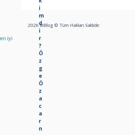
r
r
n
Ö
?
e
e
z
Ö
l
r
g
z
i
e
e
2026 BiBlog © Tüm Hakları Saklıdır.
g
?
l
Y
e
Ö
i
a
hilbet
betpark
Bet10bet
en iyi
Ö
z
?
ğ
betmoon
kolaybet
Hilbet
z
g
–
ı
kalebet
Pradabet
Milosbet
a
e
z
levabet
Kolaybet
c
Ö
H
N
betovis
Gelcasino
a
z
Y
e
Betpark
Gelcasino
r
a
G
r
n
c
a
e
e
a
z
l
r
r
e
i
e
’
t
V
l
ı
e
e
i
n
K
v
b
a
e
o
ç