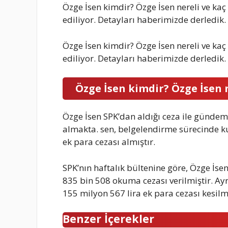
Özge İsen kimdir? Özge İsen nereli ve ka
ediliyor. Detayları haberimizde derledik.
Özge İsen kimdir? Özge İsen nereli ve ka
ediliyor. Detayları haberimizde derledik.
Özge İsen kimdir? Özge İsen 
Özge İsen SPK’dan aldığı ceza ile gündem
almakta. sen, belgelendirme sürecinde k
ek para cezası almıştır.
SPK’nın haftalık bültenine göre, Özge İsen
835 bin 508 okuma cezası verilmiştir. Ayr
155 milyon 567 lira ek para cezası kesilmi
Benzer İçerekler