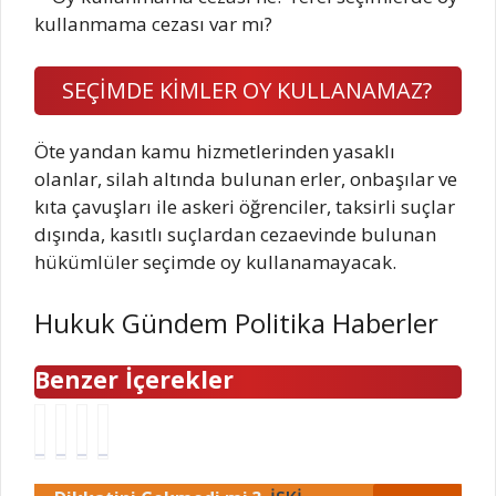
SEÇİMDE KİMLER OY KULLANAMAZ?
Öte yandan kamu hizmetlerinden yasaklı
olanlar, silah altında bulunan erler, onbaşılar ve
kıta çavuşları ile askeri öğrenciler, taksirli suçlar
dışında, kasıtlı suçlardan cezaevinde bulunan
hükümlüler seçimde oy kullanamayacak.
Hukuk Gündem Politika Haberler
Benzer İçerekler
Y
Ö
B
H
e
z
u
a
m
d
r
r