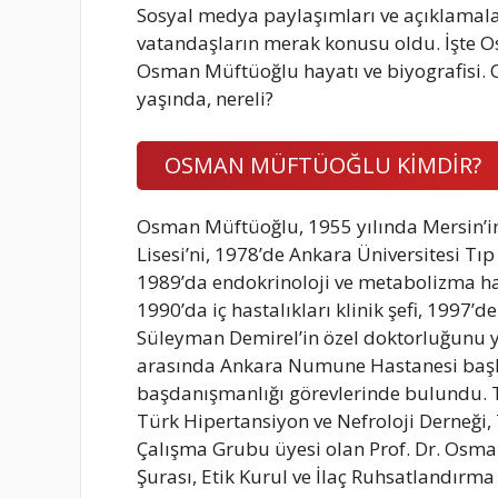
Sosyal medya paylaşımları ve açıklama
vatandaşların merak konusu oldu. İşte 
Osman Müftüoğlu hayatı ve biyografisi
yaşında, nereli?
OSMAN MÜFTÜOĞLU KİMDİR?
Osman Müftüoğlu, 1955 yılında Mersin’
Lisesi’ni, 1978’de Ankara Üniversitesi Tıp 
1989’da endokrinoloji ve metabolizma hast
1990’da iç hastalıkları klinik şefi, 1997
Süleyman Demirel’in özel doktorluğunu 
arasında Ankara Numune Hastanesi başh
başdanışmanlığı görevlerinde bulundu. T
Türk Hipertansiyon ve Nefroloji Derneği, 
Çalışma Grubu üyesi olan Prof. Dr. Osman
Şurası, Etik Kurul ve İlaç Ruhsatlandırm