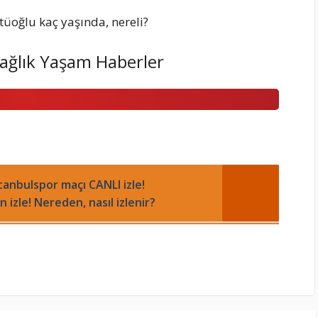
ğlık Yaşam Haberler
tanbulspor maçı CANLI izle!
 izle! Nereden, nasıl izlenir?