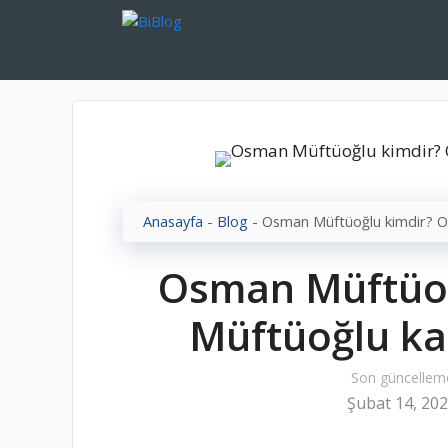
İçeriğe
atla
Anasayfa
-
Blog
-
Osman Müftüoğlu kimdir? Os
Osman Müftüo
Müftüoğlu kaç
Son güncellem
Şubat 14, 20