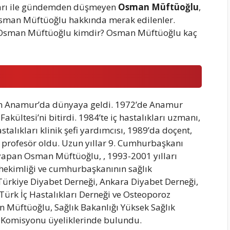
ları ile gündemden düşmeyen
Osman Müftüoğlu
,
Osman Müftüoğlu hakkında merak edilenler.
. Osman Müftüoğlu kimdir? Osman Müftüoğlu kaç
in Anamur’da dünyaya geldi. 1972’de Anamur
Fakültesi’ni bitirdi. 1984’te iç hastalıkları uzmanı,
alıkları klinik şefi yardımcısı, 1989’da doçent,
’de profesör oldu. Uzun yıllar 9. Cumhurbaşkanı
yapan Osman Müftüoğlu, , 1993-2001 yılları
ekimliği ve cumhurbaşkanının sağlık
ürkiye Diyabet Derneği, Ankara Diyabet Derneği,
Türk İç Hastalıkları Derneği ve Osteoporoz
 Müftüoğlu, Sağlık Bakanlığı Yüksek Sağlık
a Komisyonu üyeliklerinde bulundu.