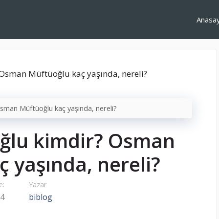
Anasa
man Müftüoğlu kaç yaşında, nereli?
ğlu kimdir? Osman
 yaşında, nereli?
e:
Yazar
24
biblog