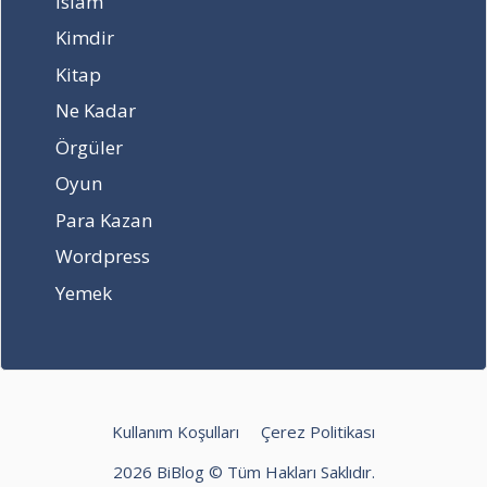
İslam
r
l
Kimdir
a
e
f
t
Kitap
i
k
Ne Kadar
s
i
i
l
Örgüler
!
e
Oyun
r
i
Para Kazan
Wordpress
Yemek
Kullanım Koşulları
Çerez Politikası
2026 BiBlog © Tüm Hakları Saklıdır.