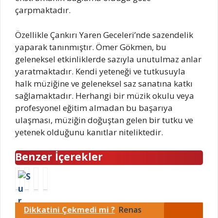
çarpmaktadır.
Özellikle Çankırı Yaren Geceleri’nde sazendelik
yaparak tanınmıştır. Ömer Gökmen, bu
geleneksel etkinliklerde sazıyla unutulmaz anlar
yaratmaktadır. Kendi yeteneği ve tutkusuyla
halk müziğine ve geleneksel saz sanatına katkı
sağlamaktadır. Herhangi bir müzik okulu veya
profesyonel eğitim almadan bu başarıya
ulaşması, müziğin doğuştan gelen bir tutku ve
yetenek olduğunu kanıtlar niteliktedir.
Benzer İçerekler
Ö
S
T
T
m
e
R
R
e
n
T
T
Dikkatini Çekmedi mi ?
Renas
r
T
1
1