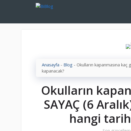
İçeriğe
atla
Anasayfa
-
Blog
-
Okulların kapanmasına kaç g
kapanacak?
Okulların kapa
SAYAÇ (6 Aralık
hangi tari
Son güncellem