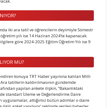
yacak.
NIYOR?
nda iki ara tatil ve öğrencilerin deyimiyle Sömestr
im öğretim yılı ise 14 Haziran 2024’te kapanacak.
lgilere göre 2024-2025 Eğitim Öğretim Yılı ise 9
LIYOR MU?
gilendiren konuya TRT Haber yayınına katılan Milli
. Ara tatillerin kaldırılmasının gündemde
afından yapılan ankete ilişkin, “Bakanlıktaki
nde standart İzleme ve Değerlendirme Daire
ün uygulamalar, attığımız bütün adımlar o daire
e ilgili anket yapılıyor’ şeklinde verilen haberler,