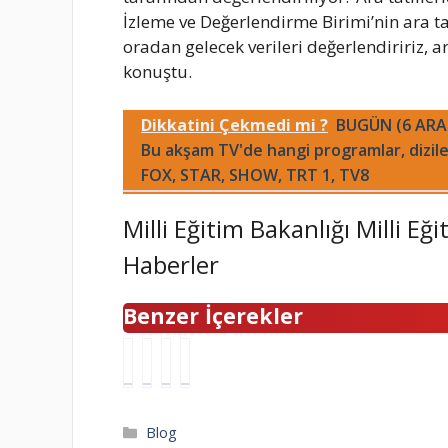
İzleme ve Değerlendirme Birimi’nin ara tati
oradan gelecek verileri değerlendiririz, ara
konuştu.
Dikkatini Çekmedi mi ?
BUGÜN (6 ARA
Bu akşam TV'de hangi programlar, dizil
FOX, STAR, SHOW, TRT 1, TV8
Milli Eğitim Bakanlığı Milli 
Haberler
Benzer İçerekler
U
H
B
R
c
A
İ
i
u
N
M
c
z
G
A
h
Kategoriler
Blog
S
İ
K
a