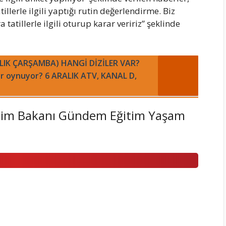
llerle ilgili yaptığı rutin değerlendirme. Biz
 tatillerle ilgili oturup karar veririz” şeklinde
LIK ÇARŞAMBA) HANGİ DİZİLER VAR?
er oynuyor? 6 ARALIK ATV, KANAL D,
Eğitim Bakanı Gündem Eğitim Yaşam