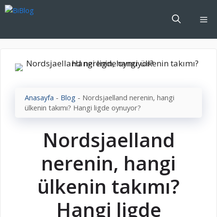
İçeriğe
atla
Me
Anasayfa
-
Blog
-
Nordsjaelland nerenin, hangi
ülkenin takımı? Hangi ligde oynuyor?
Nordsjaelland
nerenin, hangi
ülkenin takımı?
Hangi ligde