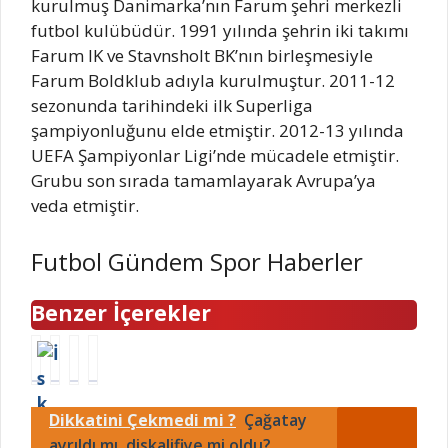
kurulmuş Danimarka’nın Farum şehri merkezli
futbol kulübüdür. 1991 yılında şehrin iki takımı
Farum IK ve Stavnsholt BK’nın birleşmesiyle
Farum Boldklub adıyla kurulmuştur. 2011-12
sezonunda tarihindeki ilk Superliga
şampiyonluğunu elde etmiştir. 2012-13 yılında
UEFA Şampiyonlar Ligi’nde mücadele etmiştir.
Grubu son sırada tamamlayarak Avrupa’ya
veda etmiştir.
Futbol Gündem Spor Haberler
Benzer İçerekler
İ
R
1
Ç
s
e
2
a
k
s
A
ğ
Dikkatini Çekmedi mi ?
Çağatay
e
m
ğ
a
n
ayrıldı mı, diskalifiye mi oldu?
i
u
t