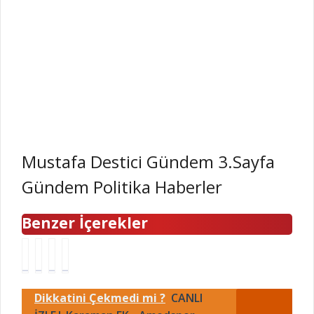
Mustafa Destici Gündem 3.Sayfa
Gündem Politika Haberler
Benzer İçerekler
T
A
K
2
a
z
Y
0
k
e
K
2
Dikkatini Çekmedi mi ?
CANLI
s
r
b
4