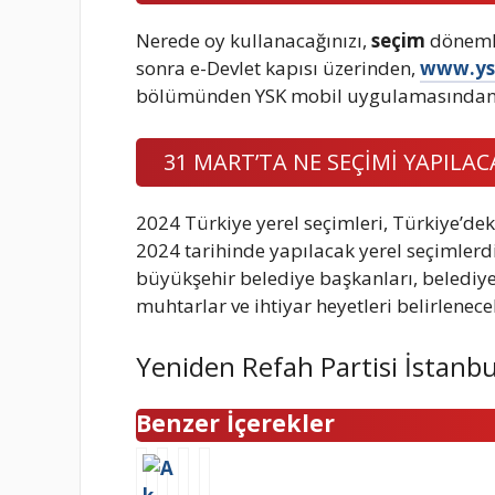
Nerede oy kullanacağınızı,
seçim
dönemle
sonra e-Devlet kapısı üzerinden,
www.ysk
bölümünden YSK mobil uygulamasından ö
31 MART’TA NE SEÇİMİ YAPILAC
2024 Türkiye yerel seçimleri, Türkiye’dek
2024 tarihinde yapılacak yerel seçimlerd
büyükşehir belediye başkanları, belediye m
muhtarlar ve ihtiyar heyetleri belirlenecek
Yeniden Refah Partisi İstanbu
Benzer İçerekler
A
P
T
B