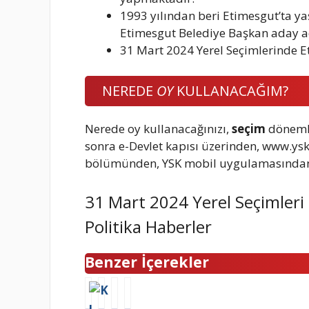
1993 yılından beri Etimesgut’ta y
Etimesgut Belediye Başkan aday a
31 Mart 2024 Yerel Seçimlerinde 
NEREDE
OY
KULLANACAĞIM?
Nerede oy kullanacağınızı,
seçim
dönemle
sonra e-Devlet kapısı üzerinden, www.ys
bölümünden, YSK mobil uygulamasından 
31 Mart 2024 Yerel Seçimleri
Politika Haberler
Benzer İçerekler
K
H
S
S
ı
a
e
e