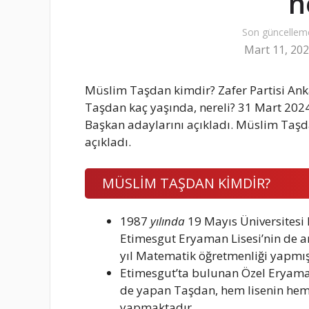
n
Son güncellem
Mart 11, 20
Müslim Taşdan kimdir? Zafer Partisi An
Taşdan kaç yaşında, nereli? 31 Mart 2024
Başkan adaylarını açıkladı. Müslim Taş
açıkladı.
MÜSLİM TAŞDAN KİMDİR?
1987
yılında
19 Mayıs Üniversites
Etimesgut Eryaman Lisesi’nin de a
yıl Matematik öğretmenliği yapmış
Etimesgut’ta bulunan Özel Eryama
de yapan Taşdan, hem lisenin hem 
yapmaktadır.