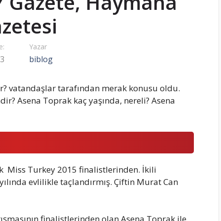
HY Gazete, Haymana
zetesi
e:
Yazar
23
biblog
r? vatandaşlar tarafından merak konusu oldu.
dir? Asena Toprak kaç yaşında, nereli? Asena
Miss Turkey 2015 finalistlerinden. İkili
yılında evlilikle taçlandırmış. Çiftin Murat Can
ışmasının finalistlerinden olan Asena Toprak ile