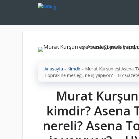
İçeriğe
atla
Anasayfa
-
Kimdir
-
Murat Kurşun eşi Asena To
Toprak ne mesleği, ne iş yapıyor? – HY Gaze
Murat Kurşun
kimdir? Asena 
nereli? Asena T