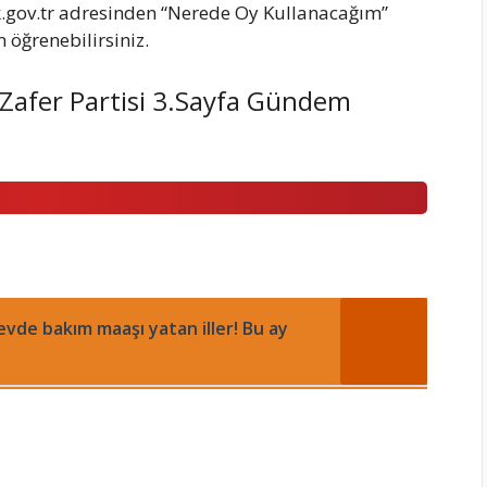
k.gov.tr adresinden “Nerede Oy Kullanacağım”
öğrenebilirsiniz.
 Zafer Partisi 3.Sayfa Gündem
 evde bakım maaşı yatan iller! Bu ay