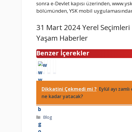
sonra e-Devlet kapısı üzerinden, www.ys
bölümünden, YSK mobil uygulamasından 
31 Mart 2024 Yerel Seçimleri
Yaşam Haberler
Benzer İçerekler
w
2
E
9
w
4
s
Ş
w
E
r
U
.
k
a
B
Dikkatini Çekmedi mi ?
Eylül ayı zamlı
m
i
E
A
ne kadar yatacak?
e
m
r
T
b
A
o
B
.
n
l
İ
Kategoriler
Blog
g
k
’
M
o
a
d
A
v
r
a
K