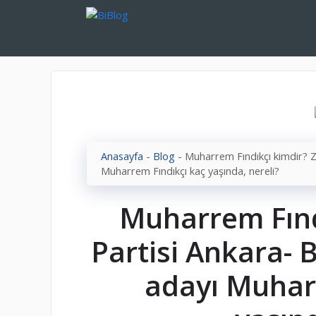
İçeriğe
atla
Anasayfa
-
Blog
-
Muharrem Fındıkçı kimdir? Z
Muharrem Fındıkçı kaç yaşında, nereli?
Muharrem Fınd
Partisi Ankara- 
adayı Muhar