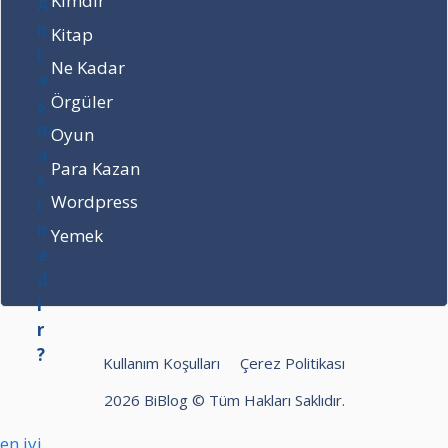
Kimdir
s
ı
Kitap
n
Ne Kadar
e
d
Örgüler
i
Oyun
r
?
Para Kazan
Wordpress
Yemek
Kullanım Koşulları
Çerez Politikası
2026 BiBlog © Tüm Hakları Saklıdır.
hilbet
betpark
Bet10bet
en iyi