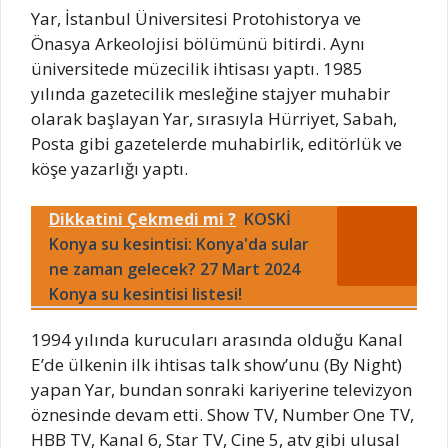
Yar, İstanbul Üniversitesi Protohistorya ve
Önasya Arkeolojisi bölümünü bitirdi. Aynı
üniversitede müzecilik ihtisası yaptı. 1985
yılında gazetecilik mesleğine stajyer muhabir
olarak başlayan Yar, sırasıyla Hürriyet, Sabah,
Posta gibi gazetelerde muhabirlik, editörlük ve
köşe yazarlığı yaptı.
Dikkatini Çekmedi mi ?
KOSKİ
Konya su kesintisi: Konya'da sular
ne zaman gelecek? 27 Mart 2024
Konya su kesintisi listesi!
1994 yılında kurucuları arasında olduğu Kanal
E’de ülkenin ilk ihtisas talk show’unu (By Night)
yapan Yar, bundan sonraki kariyerine televizyon
öznesinde devam etti. Show TV, Number One TV,
HBB TV, Kanal 6, Star TV, Cine 5, atv gibi ulusal