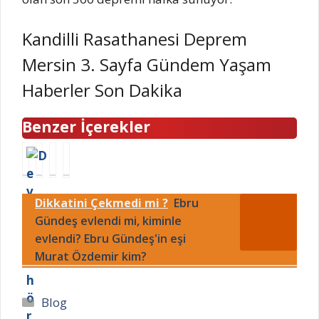
Kandilli Rasathanesi Deprem
Mersin 3. Sayfa Gündem Yaşam
Haberler Son Dakika
Benzer İçerekler
D
B
1
T
e
i
-
Ü
v
r
2
P
Dikkatini Çekmedi mi ?
Ebru
e
i
A
R
l
Gündeş evlendi mi, kiminle
n
ğ
A
e
s
u
Ş
evlendi? Ebru Gündeş'in eşi
r
a
s
h
Murat Özdemir kim?
h
n
t
i
ö
a
o
s
r
ç
s
s
Kategoriler
Blog
g
l
A
e