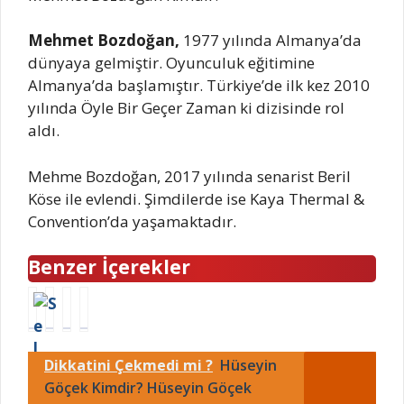
Mehmet Bozdoğan,
1977 yılında Almanya’da
dünyaya gelmiştir. Oyunculuk eğitimine
Almanya’da başlamıştır. Türkiye’de ilk kez 2010
yılında Öyle Bir Geçer Zaman ki dizisinde rol
aldı.
Mehme Bozdoğan, 2017 yılında senarist Beril
Köse ile evlendi. Şimdilerde ise Kaya Thermal &
Convention’da yaşamaktadır.
Benzer İçerekler
M
M
M
M
e
e
e
e
h
h
h
h
Dikkatini Çekmedi mi ?
Hüseyin
m
m
m
m
e
e
e
e
Göçek Kimdir? Hüseyin Göçek