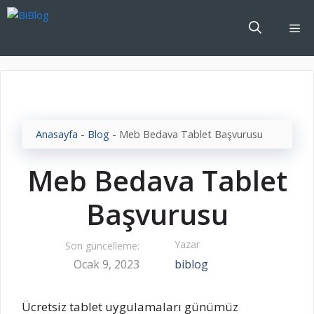
İçeriğe
atla
Me
Anasayfa
-
Blog
-
Meb Bedava Tablet Başvurusu
Meb Bedava Tablet
Başvurusu
Yazar
Son güncelleme:
Ocak 9, 2023
biblog
Ücretsiz tablet uygulamaları günümüz