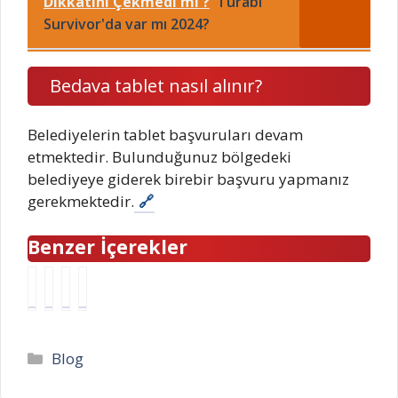
Dikkatini Çekmedi mi ?
Turabi
Survivor'da var mı 2024?
Bedava tablet nasıl alınır?
Belediyelerin tablet başvuruları devam
etmektedir. Bulunduğunuz bölgedeki
belediyeye giderek birebir başvuru yapmanız
gerekmektedir.
Benzer İçerekler
T
I
S
İ
ü
M
e
n
r
E
r
g
k
I
b
i
Kategoriler
Blog
T
S
e
l
e
o
s
t