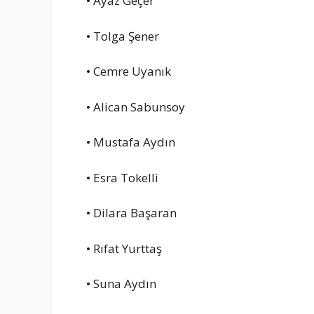
• Ayaz Geçer
• Tolga Şener
• Cemre Uyanık
• Alican Sabunsoy
• Mustafa Aydın
• Esra Tokelli
• Dilara Başaran
• Rıfat Yurttaş
• Suna Aydın