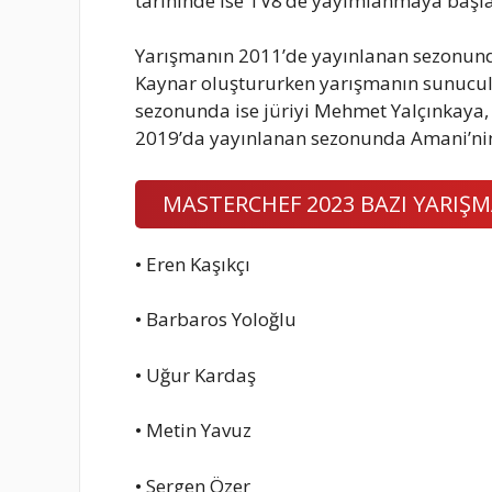
tarihinde ise TV8’de yayımlanmaya başla
Yarışmanın 2011’de yayınlanan sezonunda
Kaynar oluştururken yarışmanın sunucul
sezonunda ise jüriyi Mehmet Yalçınkaya,
2019’da yayınlanan sezonunda Amani’nin y
MASTERCHEF 2023 BAZI YARIŞM
• Eren Kaşıkçı
• Barbaros Yoloğlu
• Uğur Kardaş
• Metin Yavuz
• Sergen Özer