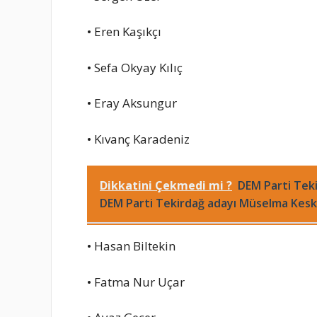
• Eren Kaşıkçı
• Sefa Okyay Kılıç
• Eray Aksungur
• Kıvanç Karadeniz
Dikkatini Çekmedi mi ?
DEM Parti Tek
DEM Parti Tekirdağ adayı Müselma Kesk
• Hasan Biltekin
• Fatma Nur Uçar