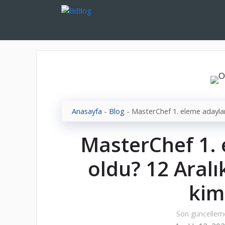
İçeriğe
atla
Anasayfa
-
Blog
-
MasterChef 1. eleme adaylar
MasterChef 1. 
oldu? 12 Aral
kim
Son güncellem