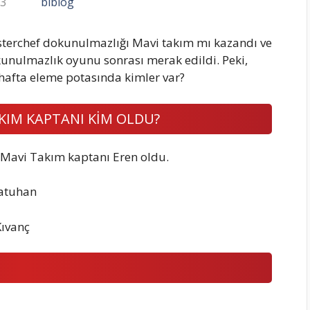
23
biblog
sterchef dokunulmazlığı Mavi takım mı kazandı ve
nulmazlık oyunu sonrası merak edildi. Peki,
hafta eleme potasında kimler var?
AKIM KAPTANI KİM OLDU?
 Mavi Takım kaptanı Eren oldu.
Batuhan
Kıvanç