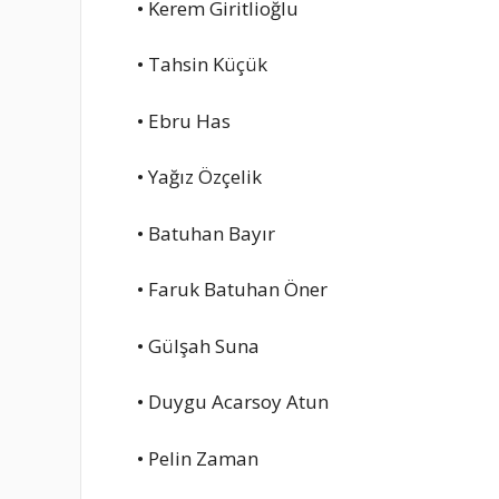
• Kerem Giritlioğlu
• Tahsin Küçük
• Ebru Has
• Yağız Özçelik
• Batuhan Bayır
• Faruk Batuhan Öner
• Gülşah Suna
• Duygu Acarsoy Atun
• Pelin Zaman