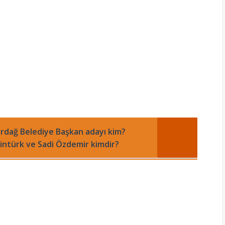
irdağ Belediye Başkan adayı kim?
intürk ve Sadi Özdemir kimdir?