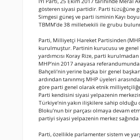
İYİ Parti, 25 Ekim 2017 tarihinde Meral A
gösteren siyasi partidir. Parti tüzüğüne g
Simgesi güneş ve parti isminin Kayı boyu
TBMM’de 38 milletvekili ile grubu bulun
Parti, Milliyetçi Hareket Partisinden (MH
kurulmuştur. Partinin kurucusu ve genel 
yardımcısı Koray Rize, parti kurulmadan
MHP’nin 2017 anayasa referandumunda ‘Ev
Bahçeli’nin yerine başka bir genel başka
ardından tanınmış MHP üyeleri arasında ye
göre parti genel olarak etnik milliyetçiliğe
Parti kendisini siyasi yelpazenin merkezi
Türkiye’nin yakın ilişkilere sahip olduğ
Bloku’nun bir parçası olmaya devam etme
partiyi siyasi yelpazenin merkez sağında
Parti, özellikle parlamenter sistem ve y