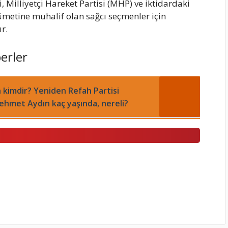
Milliyetçi Hareket Partisi (MHP) ve iktidardaki
kümetine muhalif olan sağcı seçmenler için
r.
erler
kimdir? Yeniden Refah Partisi
ehmet Aydın kaç yaşında, nereli?