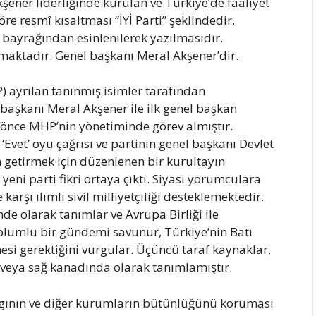
kşener liderliğinde kurulan ve Türkiye’de faaliyet
öre resmî kısaltması “İYİ Parti” şeklindedir.
 bayrağından esinlenilerek yazılmasıdır.
maktadır. Genel başkanı Meral Akşener’dir.
P) ayrılan tanınmış isimler tarafından
başkanı Meral Akşener ile ilk genel başkan
 önce MHP’nin yönetiminde görev almıştır.
et’ oyu çağrısı ve partinin genel başkanı Devlet
n getirmek için düzenlenen bir kurultayın
ni parti fikri ortaya çıktı. Siyasi yorumculara
 karşı ılımlı sivil milliyetçiliği desteklemektedir.
nde olarak tanımlar ve Avrupa Birliği ile
u olumlu bir gündemi savunur, Türkiye’nin Batı
si gerektiğini vurgular. Üçüncü taraf kaynaklar,
 veya sağ kanadında olarak tanımlamıştır.
argının ve diğer kurumların bütünlüğünü koruması