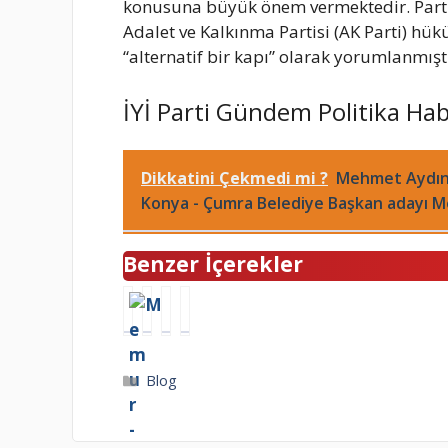
konusuna büyük önem vermektedir. Parti, 
Adalet ve Kalkınma Partisi (AK Parti) hü
“alternatif bir kapı” olarak yorumlanmıştı
İYİ Parti Gündem Politika Hab
Dikkatini Çekmedi mi ?
Mehmet Aydın 
Konya - Çumra Belediye Başkan adayı M
Benzer İçerekler
M
K
G
Y
e
e
ö
a
m
ç
n
z
u
i
ü
t
Kategoriler
Blog
r
ö
l
a
-
r
D
t
S
e
a
i