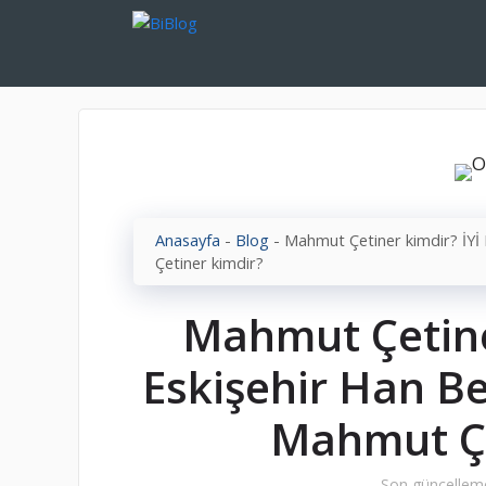
İçeriğe
atla
Anasayfa
-
Blog
-
Mahmut Çetiner kimdir? İYİ
Çetiner kimdir?
Mahmut Çetiner
Eskişehir Han B
Mahmut Çe
Son güncellem