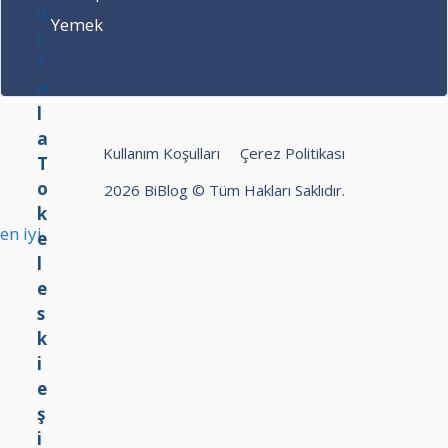
k
o
A
i
Yemek
e
ğ
b
ş
l
l
a
y
e
u
y
a
s
n
n
p
k
e
e
ı
i
i
r
y
Kullanım Koşulları
Çerez Politikası
e
ş
e
o
ş
y
l
r
2026 BiBlog © Tüm Hakları Saklıdır.
i
a
i
?
k
p
?
–
hilbet
betpark
Bet10bet
en iyi
i
ı
E
betmoon
kolaybet
Hilbet
m
y
s
H
kalebet
Pradabet
Milosbet
?
o
r
Y
levabet
Kolaybet
A
r
a
G
betovis
Gelcasino
l
?
A
a
Betpark
Gelcasino
a
T
b
z
T
ü
a
e
o
r
y
t
k
k
n
e