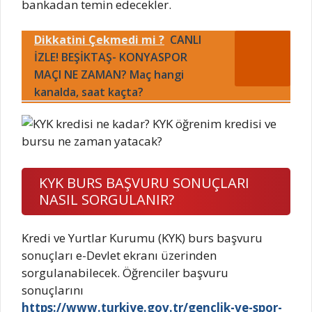
bankadan temin edecekler.
Dikkatini Çekmedi mi ?
CANLI
İZLE! BEŞİKTAŞ- KONYASPOR
MAÇI NE ZAMAN? Maç hangi
kanalda, saat kaçta?
KYK BURS BAŞVURU SONUÇLARI
NASIL SORGULANIR?
Kredi ve Yurtlar Kurumu (KYK) burs başvuru
sonuçları e-Devlet ekranı üzerinden
sorgulanabilecek. Öğrenciler başvuru
sonuçlarını
https://www.turkiye.gov.tr/genclik-ve-spor-