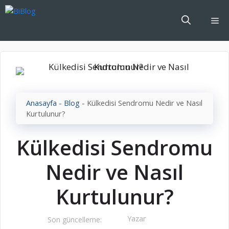
İçeriğe
atla
Me
Anasayfa
-
Blog
-
Külkedisi Sendromu Nedir ve Nasıl
Kurtulunur?
Külkedisi Sendromu
Nedir ve Nasıl
Kurtulunur?
Yazar
Son güncelleme: