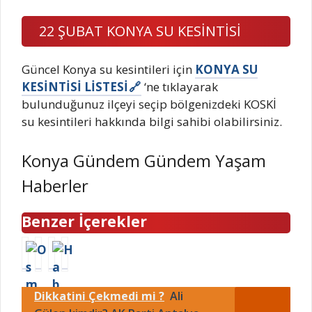
22 ŞUBAT KONYA SU KESİNTİSİ
Güncel Konya su kesintileri için
KONYA SU
KESİNTİSİ LİSTESİ
‘ne tıklayarak
bulunduğunuz ilçeyi seçip bölgenizdeki KOSKİ
su kesintileri hakkında bilgi sahibi olabilirsiniz.
Konya Gündem Gündem Yaşam
Haberler
Benzer İçerekler
O
2
X
R
s
2
(
i
i
A
T
z
Dikkatini Çekmedi mi ?
Ali
j
ğ
w
e