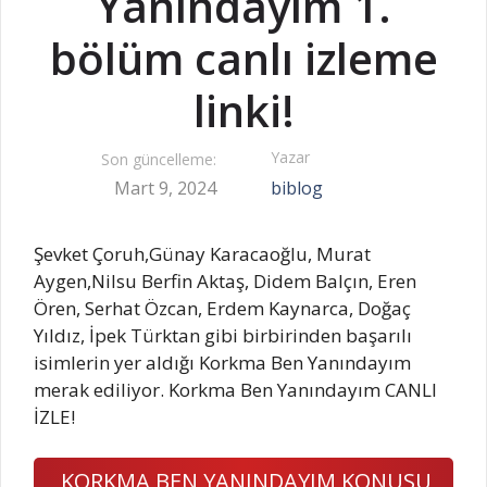
Yanındayım 1.
bölüm canlı izleme
linki!
Yazar
Son güncelleme:
Mart 9, 2024
biblog
Şevket Çoruh,Günay Karacaoğlu, Murat
Aygen,Nilsu Berfin Aktaş, Didem Balçın, Eren
Ören, Serhat Özcan, Erdem Kaynarca, Doğaç
Yıldız, İpek Türktan gibi birbirinden başarılı
isimlerin yer aldığı Korkma Ben Yanındayım
merak ediliyor. Korkma Ben Yanındayım CANLI
İZLE!
KORKMA BEN YANINDAYIM KONUSU