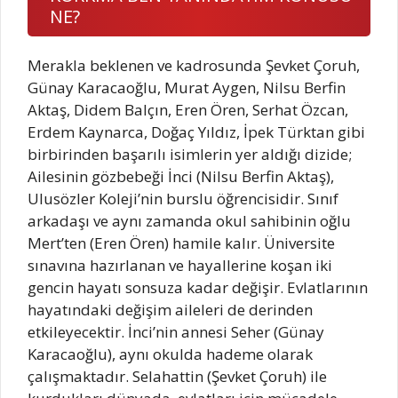
NE?
Merakla beklenen ve kadrosunda Şevket Çoruh,
Günay Karacaoğlu, Murat Aygen, Nilsu Berfin
Aktaş, Didem Balçın, Eren Ören, Serhat Özcan,
Erdem Kaynarca, Doğaç Yıldız, İpek Türktan gibi
birbirinden başarılı isimlerin yer aldığı dizide;
Ailesinin gözbebeği İnci (Nilsu Berfin Aktaş),
Ulusözler Koleji’nin burslu öğrencisidir. Sınıf
arkadaşı ve aynı zamanda okul sahibinin oğlu
Mert’ten (Eren Ören) hamile kalır. Üniversite
sınavına hazırlanan ve hayallerine koşan iki
gencin hayatı sonsuza kadar değişir. Evlatlarının
hayatındaki değişim aileleri de derinden
etkileyecektir. İnci’nin annesi Seher (Günay
Karacaoğlu), aynı okulda hademe olarak
çalışmaktadır. Selahattin (Şevket Çoruh) ile