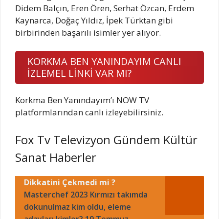
Didem Balçın, Eren Ören, Serhat Özcan, Erdem
Kaynarca, Doğaç Yıldız, İpek Türktan gibi
birbirinden başarılı isimler yer alıyor.
KORKMA BEN YANINDAYIM CANLI
İZLEMEL LİNKİ VAR MI?
Korkma Ben Yanındayım’ı NOW TV
platformlarından canlı izleyebilirsiniz.
Fox Tv Televizyon Gündem Kültür
Sanat Haberler
Dikkatini Çekmedi mi ?
Masterchef 2023 Kırmızı takımda
dokunulmaz kim oldu, eleme
adayları kimler? 19 Temmuz