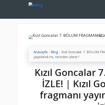
İçeriğe
atla
Anasayfa
-
Blog
-
Kızıl Goncalar 7. BÖLÜM FR
yayınlandı mı, nereden izlenir?
Kızıl Goncala
İZLE! | Kızıl 
fragmanı yayı