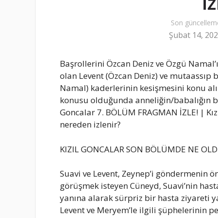
i
Son güncellem
Şubat 14, 20
Başrollerini Özcan Deniz ve Özgü Namal’ı
olan Levent (Özcan Deniz) ve mutaassıp b
Namal) kaderlerinin kesişmesini konu alırk
konusu olduğunda anneliğin/babalığın birl
Goncalar 7. BÖLÜM FRAGMAN İZLE! | Kızı
nereden izlenir?
KIZIL GONCALAR SON BÖLÜMDE NE OLD
Suavi ve Levent, Zeynep’i göndermenin ön
görüşmek isteyen Cüneyd, Suavi’nin hasta
yanına alarak sürpriz bir hasta ziyareti 
Levent ve Meryem’le ilgili şüphelerinin p