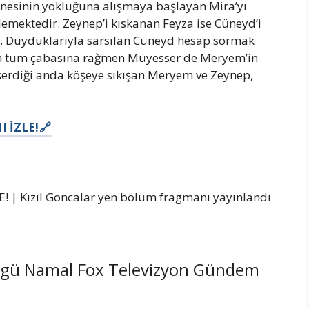
nesinin yokluğuna alışmaya başlayan Mira’yı
mektedir. Zeynep’i kıskanan Feyza ise Cüneyd’i
r. Duyduklarıyla sarsılan Cüneyd hesap sormak
t’in tüm çabasına rağmen Müyesser de Meryem’in
eşerdiği anda köşeye sıkışan Meryem ve Zeynep,
 İZLE!
Özgü Namal Fox Televizyon Gündem