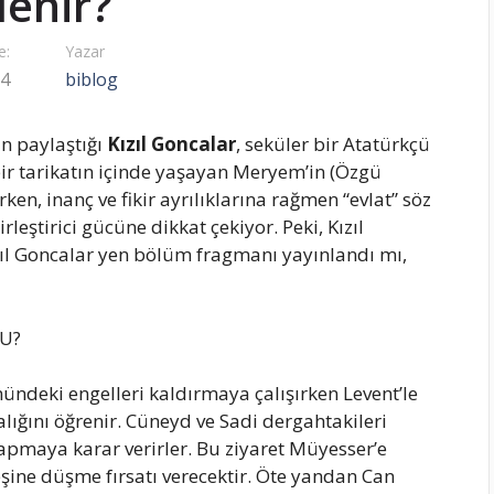
zlenir?
e:
Yazar
24
biblog
n paylaştığı
Kızıl Goncalar
, seküler bir Atatürkçü
ir tarikatın içinde yaşayan Meryem’in (Özgü
en, inanç ve fikir ayrılıklarına rağmen “evlat” söz
eştirici gücüne dikkat çekiyor. Peki, Kızıl
l Goncalar yen bölüm fragmanı yayınlandı mı,
U?
ündeki engelleri kaldırmaya çalışırken Levent’le
lığını öğrenir. Cüneyd ve Sadi dergahtakileri
yapmaya karar verirler. Bu ziyaret Müyesser’e
eşine düşme fırsatı verecektir. Öte yandan Can