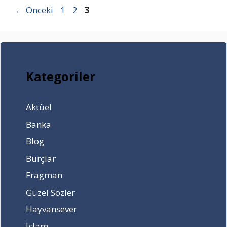
Sayfa
Sayfa
Sayfa
←
Önceki
1
2
3
Kategoriler
Aktüel
Banka
Blog
Burçlar
Fragman
Güzel Sözler
Hayvansever
İslam