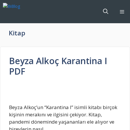
İçeriğe
atla
Me
Kitap
Beyza Alkoç Karantina I
PDF
Beyza Alkoç’un “Karantina I” isimli kitabı birçok
kişinin merakını ve ilgisini çekiyor. Kitap,
pandemi döneminde yaşananları ele alıyor ve
bireylerin nasıl …