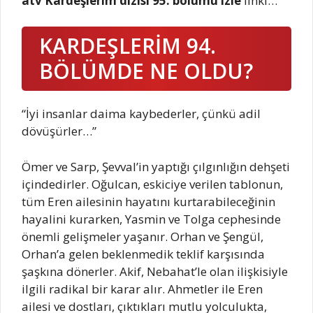
atv Kardeşlerim dizisi 95. bölümü izle
linki…
KARDEŞLERİM 94.
BÖLÜMDE NE OLDU?
“İyi insanlar daima kaybederler, çünkü adil
dövüşürler…”
Ömer ve Sarp, Şevval’in yaptığı çılgınlığın dehşeti
içindedirler. Oğulcan, eskiciye verilen tablonun,
tüm Eren ailesinin hayatını kurtarabileceğinin
hayalini kurarken, Yasmin ve Tolga cephesinde
önemli gelişmeler yaşanır. Orhan ve Şengül,
Orhan’a gelen beklenmedik teklif karşısında
şaşkına dönerler. Akif, Nebahat’le olan ilişkisiyle
ilgili radikal bir karar alır. Ahmetler ile Eren
ailesi ve dostları, çıktıkları mutlu yolculukta,