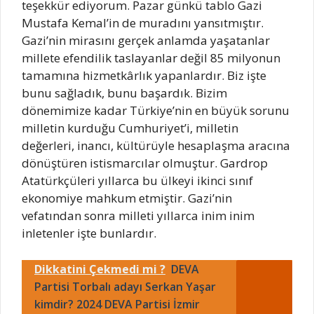
teşekkür ediyorum. Pazar günkü tablo Gazi
Mustafa Kemal’in de muradını yansıtmıştır.
Gazi’nin mirasını gerçek anlamda yaşatanlar
millete efendilik taslayanlar değil 85 milyonun
tamamına hizmetkârlık yapanlardır. Biz işte
bunu sağladık, bunu başardık. Bizim
dönemimize kadar Türkiye’nin en büyük sorunu
milletin kurduğu Cumhuriyet’i, milletin
değerleri, inancı, kültürüyle hesaplaşma aracına
dönüştüren istismarcılar olmuştur. Gardrop
Atatürkçüleri yıllarca bu ülkeyi ikinci sınıf
ekonomiye mahkum etmiştir. Gazi’nin
vefatından sonra milleti yıllarca inim inim
inletenler işte bunlardır.
Dikkatini Çekmedi mi ?
DEVA
Partisi Torbalı adayı Serkan Yaşar
kimdir? 2024 DEVA Partisi İzmir