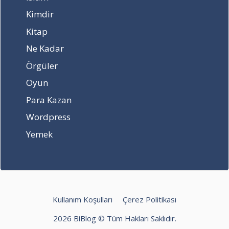
n
u
e
l
?
d
Kimdir
a
ö
Kitap
n
n
a
e
Ne Kadar
c
c
Örgüler
a
e
k
k
Oyun
?
?
Para Kazan
Wordpress
Yemek
Kullanım Koşulları
Çerez Politikası
2026 BiBlog © Tüm Hakları Saklıdır.