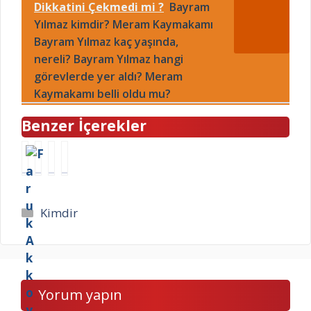
Dikkatini Çekmedi mi ?
Bayram
Yılmaz kimdir? Meram Kaymakamı
Bayram Yılmaz kaç yaşında,
nereli? Bayram Yılmaz hangi
görevlerde yer aldı? Meram
Kaymakamı belli oldu mu?
Benzer İçerekler
F
S
I
O
a
e
ş
r
r
y
ı
h
u
f
n
a
Kategoriler
Kimdir
k
e
K
n
A
t
a
O
k
t
r
k
k
i
a
u
o
n
c
l
Yorum yapın
y
S
a
u
u
e
K
k