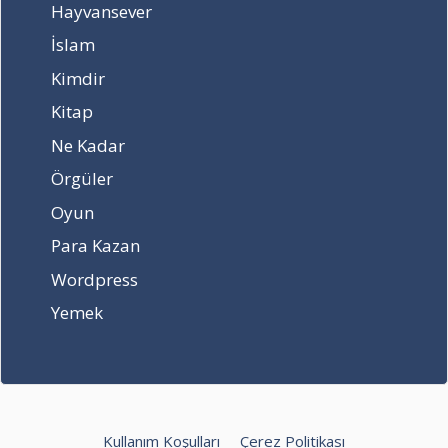
d
Hayvansever
a
İslam
?
Kimdir
Kitap
Ne Kadar
Örgüler
Oyun
Para Kazan
Wordpress
Yemek
Kullanım Koşulları
Çerez Politikası