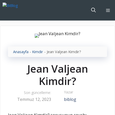
İçeriğe
atla
Me
Anasayfa
-
Kimdir
-
Jean Valjean Kimdir?
Jean Valjean
Kimdir?
Yazar
Son güncelleme:
Temmuz 12, 2023
biblog
Jean Valjean Kimdir? sorusunun cevabı