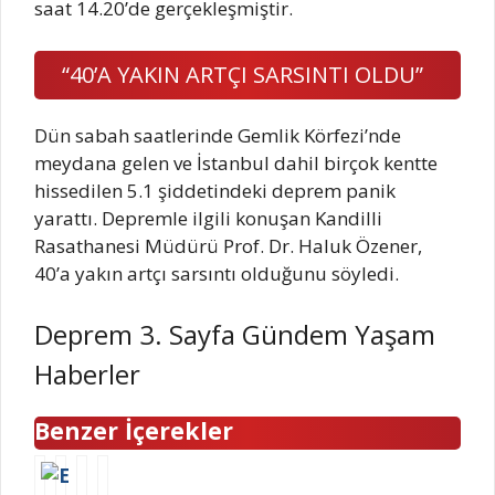
saat 14.20’de gerçekleşmiştir.
“40’A YAKIN ARTÇI SARSINTI OLDU”
Dün sabah saatlerinde Gemlik Körfezi’nde
meydana gelen ve İstanbul dahil birçok kentte
hissedilen 5.1 şiddetindeki deprem panik
yarattı. Depremle ilgili konuşan Kandilli
Rasathanesi Müdürü Prof. Dr. Haluk Özener,
40’a yakın artçı sarsıntı olduğunu söyledi.
Deprem 3. Sayfa Gündem Yaşam
Haberler
Benzer İçerekler
O
S
K
T