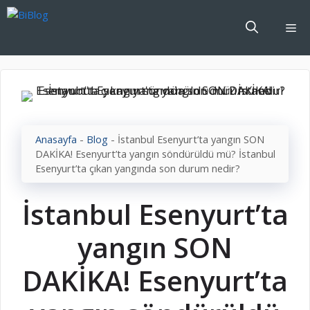
İçeriğe
atla
Me
Anasayfa
-
Blog
-
İstanbul Esenyurt’ta yangın SON
DAKİKA! Esenyurt’ta yangın söndürüldü mü? İstanbul
Esenyurt’ta çıkan yangında son durum nedir?
İstanbul Esenyurt’ta
yangın SON
DAKİKA! Esenyurt’ta