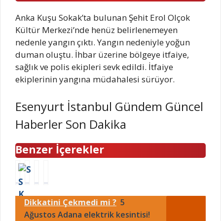
Anka Kuşu Sokak’ta bulunan Şehit Erol Olçok
Kültür Merkezi’nde henüz belirlenemeyen
nedenle yangın çıktı. Yangın nedeniyle yoğun
duman oluştu. İhbar üzerine bölgeye itfaiye,
sağlık ve polis ekipleri sevk edildi. İtfaiye
ekiplerinin yangına müdahalesi sürüyor.
Esenyurt İstanbul Gündem Güncel
Haberler Son Dakika
Benzer İçerekler
S
B
S
N
S
o
i
e
K
r
v
y
Dikkatini Çekmedi mi ?
5
e
s
a
m
m
Ağustos Adana elektrik kesintisi!
a
s
a