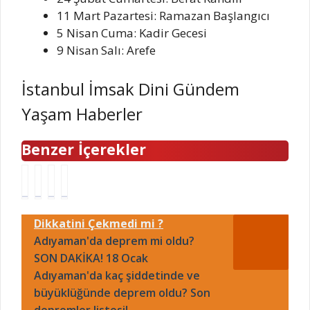
11 Mart Pazartesi: Ramazan Başlangıcı
5 Nisan Cuma: Kadir Gecesi
9 Nisan Salı: Arefe
İstanbul İmsak Dini Gündem
Yaşam Haberler
Benzer İçerekler
T
B
W
A
e
D
h
K
r
D
a
P
Dikkatini Çekmedi mi ?
c
K
t
a
i
Adıyaman'da deprem mi oldu?
k
s
r
h
o
a
t
SON DAKİKA! 18 Ocak
s
n
p
i
Adıyaman'da kaç şiddetinde ve
o
u
p
T
büyüklüğünde deprem oldu? Son
n
t
ç
u
depremler listesi!