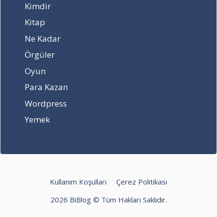
i
e
Kimdir
n
z
Kitap
c
a
a
m
Ne Kadar
n
a
Örgüler
l
n
ı
?
Oyun
i
Para Kazan
z
l
Wordpress
e
Yemek
m
e
l
i
n
k
Kullanım Koşulları
Çerez Politikası
i
v
2026 BiBlog © Tüm Hakları Saklıdır.
a