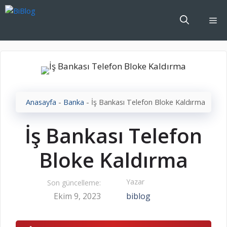
İçeriğe
atla
Me
Anasayfa
-
Banka
-
İş Bankası Telefon Bloke Kaldırma
İş Bankası Telefon
Bloke Kaldırma
Yazar
Son güncelleme:
Ekim 9, 2023
biblog