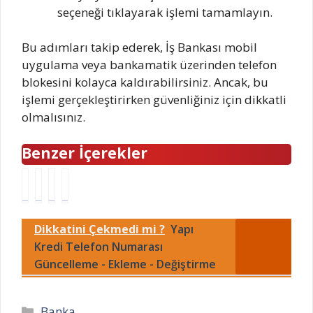
seçeneği tıklayarak işlemi tamamlayın.
Bu adımları takip ederek, İş Bankası mobil
uygulama veya bankamatik üzerinden telefon
blokesini kolayca kaldırabilirsiniz. Ancak, bu
işlemi gerçekleştirirken güvenliğiniz için dikkatli
olmalısınız.
Benzer İçerekler
K
İ
İ
İ
r
ş
ş
ş
e
B
B
B
Dikkatini Çekmedi mi ?
Yapı
d
a
a
a
i
n
n
n
Kredi Telefon Numarası
V
k
k
k
Güncelleme - Ekleme - Değiştirme
e
a
a
a
r
s
s
s
e
ı
ı
ı
Kategoriler
Banka