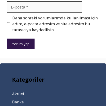
s
–
m
E-
ı
İ
e
posta
l
ş
Y
C
İnternet
Daha sonraki yorumlarımda kullanılması için
a
e
sitesi
adım, e-posta adresim ve site adresim bu
p
p
tarayıcıya kaydedilsin.
ı
l
ı
r
Kategoriler
Aktüel
Banka