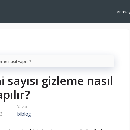
Anasa
me nasıl yapılır?
 sayısı gizleme nasıl
pılır?
e:
Yazar
23
biblog