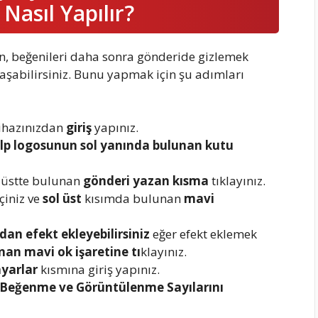
Nasıl Yapılır?
en, beğenileri daha sonra gönderide gizlemek
laşabilirsiniz. Bunu yapmak için şu adımları
ihazınızdan
giriş
yapınız.
lp logosunun sol yanında bulunan kutu
n üstte bulunan
gönderi yazan kısma
tıklayınız.
çiniz ve
sol üst
kısımda
bulunan
mavi
dan efekt ekleyebilirsiniz
eğer efekt eklemek
nan mavi ok işaretine tı
klayınız.
ayarlar
kısmına giriş yapınız.
 Beğenme ve Görüntülenme Sayılarını