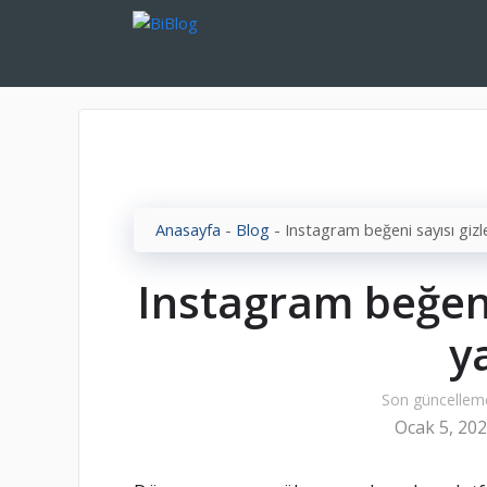
İçeriğe
atla
Anasayfa
-
Blog
-
Instagram beğeni sayısı gizle
Instagram beğeni
ya
Son güncellem
Ocak 5, 20