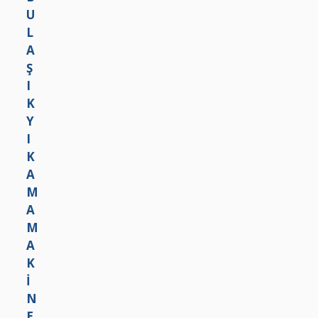
M
I
R
A
D
M
M
A
A
A
Ü
L
K
R
Z
İ
Ü
E
N
N
M
E
L
E
S
E
S
İ
R
İ
M
İ
M
A
S
A
L
A
L
A
T
A
L
I
L
I
N
I
M
A
M
I
L
I
I
N