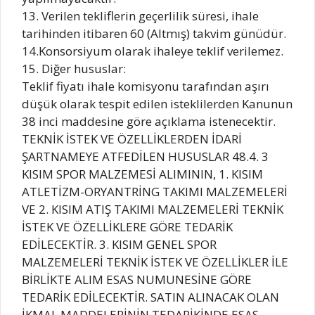
13. Verilen tekliflerin geçerlilik süresi, ihale
tarihinden itibaren 60 (Altmış) takvim günüdür.
14.Konsorsiyum olarak ihaleye teklif verilemez.
15. Diğer hususlar:
Teklif fiyatı ihale komisyonu tarafından aşırı
düşük olarak tespit edilen isteklilerden Kanunun
38 inci maddesine göre açıklama istenecektir.
TEKNİK İSTEK VE ÖZELLİKLERDEN İDARİ
ŞARTNAMEYE ATFEDİLEN HUSUSLAR 48.4. 3
KISIM SPOR MALZEMESİ ALIMININ, 1. KISIM
ATLETİZM-ORYANTRİNG TAKIMI MALZEMELERİ
VE 2. KISIM ATIŞ TAKIMI MALZEMELERİ TEKNİK
İSTEK VE ÖZELLİKLERE GÖRE TEDARİK
EDİLECEKTİR. 3. KISIM GENEL SPOR
MALZEMELERİ TEKNİK İSTEK VE ÖZELLİKLER İLE
BİRLİKTE ALIM ESAS NUMUNESİNE GÖRE
TEDARİK EDİLECEKTİR. SATIN ALINACAK OLAN
İKMAL MADDELERİNİN TEDARİKİNDE ESAS