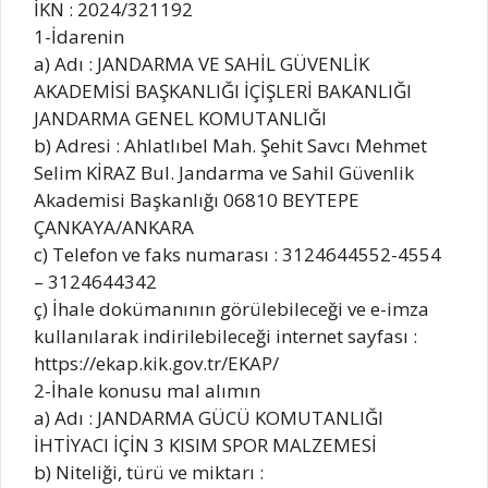
İKN : 2024/321192
1-İdarenin
a) Adı : JANDARMA VE SAHİL GÜVENLİK
AKADEMİSİ BAŞKANLIĞI İÇİŞLERİ BAKANLIĞI
JANDARMA GENEL KOMUTANLIĞI
b) Adresi : Ahlatlıbel Mah. Şehit Savcı Mehmet
Selim KİRAZ Bul. Jandarma ve Sahil Güvenlik
Akademisi Başkanlığı 06810 BEYTEPE
ÇANKAYA/ANKARA
c) Telefon ve faks numarası : 3124644552-4554
– 3124644342
ç) İhale dokümanının görülebileceği ve e-imza
kullanılarak indirilebileceği internet sayfası :
https://ekap.kik.gov.tr/EKAP/
2-İhale konusu mal alımın
a) Adı : JANDARMA GÜCÜ KOMUTANLIĞI
İHTİYACI İÇİN 3 KISIM SPOR MALZEMESİ
b) Niteliği, türü ve miktarı :