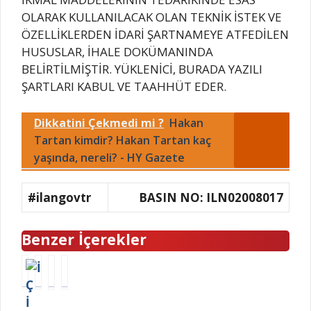
OLARAK KULLANILACAK OLAN TEKNİK İSTEK VE
ÖZELLİKLERDEN İDARİ ŞARTNAMEYE ATFEDİLEN
HUSUSLAR, İHALE DOKÜMANINDA
BELİRTİLMİŞTİR. YÜKLENİCİ, BURADA YAZILI
ŞARTLARI KABUL VE TAAHHÜT EDER.
Dikkatini Çekmedi mi ?
Hakan
Tartan kimdir? Hakan Tartan kaç
yaşında, nereli? - HY Gazete
#ilangovtr
BASIN NO: ILN02008017
Benzer İçerekler
İ
İ
J
İ
Ç
Ç
A
Ç
İ
İ
N
İ