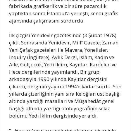
fabrikada grafikerlik ve bir süre pazarcılık
yaptıktan sonra İstanbul’a yerleşti, kendi grafik
ajansında çalışmasını sürdürdü.
İlk çizgisi Yenidevir gazetesinde (3 Şubat 1978)
çıktı. Sonrasında Yenidevir, Millî Gazete, Zaman,
Yeni Şafak gazeteleri ile Mavera, Yönelişler,
Inquiry (İngiltere), Aylık Dergi, İslâm, Kadın ve
Aile, Gülçocuk, Yedi İklim, Kayıtlar, Kardelen ve
Hece dergilerinde yayımlandı. Bir grup
arkadaşıyla 1990 yılında Kayıtlar dergisini
çıkardı, derginin yayımı 1994’e kadar sürdü. Son
yıllarda çizerliğinin yanı sıra Keloğlan üst başlığı
altında yazdığı masalları ve Müşahedât genel
başlığı altında yazdığı otobiyografinin sekiz
bölümü Yedi İklim dergisinde yer aldı.
“…Hasan Aycın’ın çizgilerini alışılmış biçimiyle