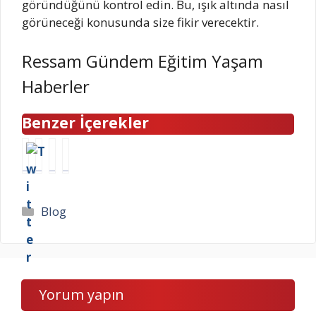
göründüğünü kontrol edin. Bu, ışık altında nasıl
görüneceği konusunda size fikir verecektir.
Ressam Gündem Eğitim Yaşam
Haberler
Benzer İçerekler
H
N
K
6
a
u
ı
-
n
m
z
7
g
e
ı
M
Kategoriler
Blog
i
r
l
a
r
o
G
y
e
l
o
ı
n
o
n
s
k
j
c
h
Yorum yapın
l
i
a
a
e
n
l
v