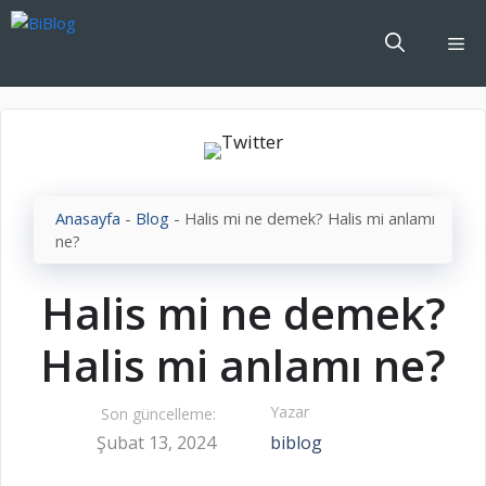
İçeriğe
atla
Me
Anasayfa
-
Blog
-
Halis mi ne demek? Halis mi anlamı
ne?
Halis mi ne demek?
Halis mi anlamı ne?
Yazar
Son güncelleme:
Şubat 13, 2024
biblog