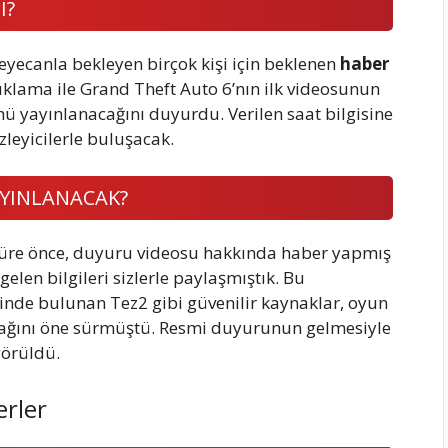
I?
yecanla bekleyen birçok kişi için beklenen
haber
ıklama ile Grand Theft Auto 6’nın ilk videosunun
ünü yayınlanacağını duyurdu. Verilen saat bilgisine
zleyicilerle buluşacak.
AYINLANACAK?
üre önce, duyuru videosu hakkında haber yapmış
len bilgileri sizlerle paylaşmıştık. Bu
nde bulunan Tez2 gibi güvenilir kaynaklar, oyun
cağını öne sürmüştü. Resmi duyurunun gelmesiyle
görüldü.
rler