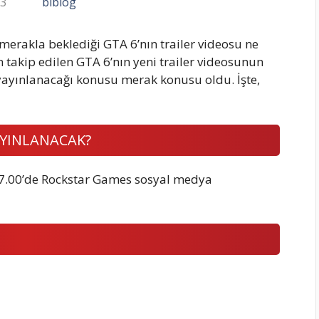
23
biblog
erakla beklediği GTA 6’nın trailer videosu ne
akip edilen GTA 6’nın yeni trailer videosunun
ayınlanacağı konusu merak konusu oldu. İşte,
AYINLANACAK?
17.00’de Rockstar Games sosyal medya