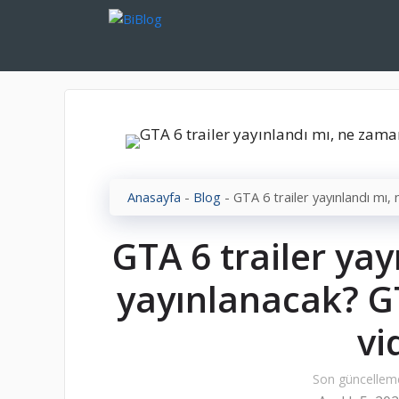
İçeriğe
atla
Anasayfa
-
Blog
-
GTA 6 trailer yayınlandı mı
GTA 6 trailer ya
yayınlanacak? G
vi
Son güncellem