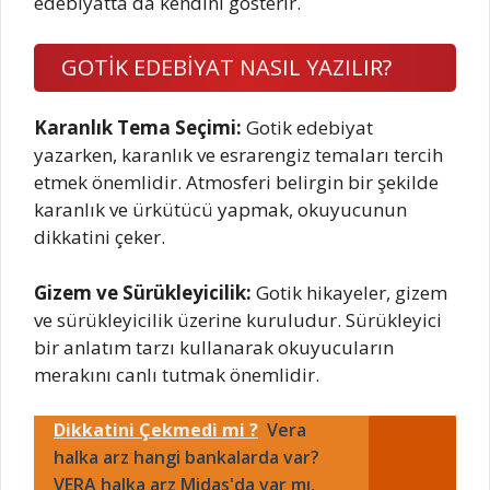
edebiyatta da kendini gösterir.
GOTİK EDEBİYAT NASIL YAZILIR?
Karanlık Tema Seçimi:
Gotik edebiyat
yazarken, karanlık ve esrarengiz temaları tercih
etmek önemlidir. Atmosferi belirgin bir şekilde
karanlık ve ürkütücü yapmak, okuyucunun
dikkatini çeker.
Gizem ve Sürükleyicilik:
Gotik hikayeler, gizem
ve sürükleyicilik üzerine kuruludur. Sürükleyici
bir anlatım tarzı kullanarak okuyucuların
merakını canlı tutmak önemlidir.
Dikkatini Çekmedi mi ?
Vera
halka arz hangi bankalarda var?
VERA halka arz Midas'da var mı,