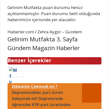
Gelinim Mutfakta puan durumu henüz
açıklanmamıştır. Puan durumu belli olduğunda
haberimizin içerisinde yer alacaktır.
Haberler.com / Zehra Aygör – Gündem
Gelinim Mutfakta 3. Sayfa
Gündem Magazin Haberler
Benzer İçerekler
E
B
T
M
k
a
o
e
M
r
k
k
Dikkatini Çekmedi mi ?
T
ı
i
a
V
Depremzedeler yurt ücreti
ş
i
B
n
A
n
e
ödeyecek mi? Depremzede
e
k
d
t
öğrenciler KYK yurt ücretinden
z
a
i
o