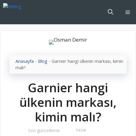
İçeriğe
atla
Me
Anasayfa
-
Blog
-
Garnier hangi ülkenin markası, kimin
malı?
Garnier hangi
ülkenin markası,
kimin malı?
Yazar
Son güncelleme: