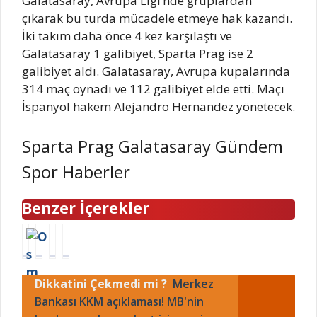
Galatasaray, Avrupa Ligi’nde gruplardan
çıkarak bu turda mücadele etmeye hak kazandı.
İki takım daha önce 4 kez karşılaştı ve
Galatasaray 1 galibiyet, Sparta Prag ise 2
galibiyet aldı. Galatasaray, Avrupa kupalarında
314 maç oynadı ve 112 galibiyet elde etti. Maçı
İspanyol hakem Alejandro Hernandez yönetecek.
Sparta Prag Galatasaray Gündem
Spor Haberler
Benzer İçerekler
D
D
H
G
ö
O
a
a
n
L
y
l
Dikkatini Çekmedi mi ?
Merkez
e
A
a
a
n
Bankası KKM açıklaması! MB'nin
R
t
t
c
n
ı
a