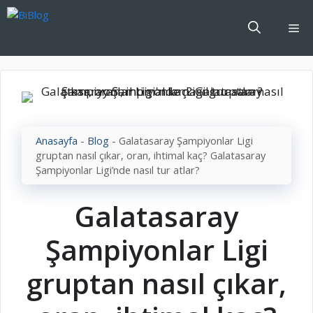
İçeriğe
atla
Me
Anasayfa
-
Blog
-
Galatasaray Şampiyonlar Ligi
gruptan nasıl çıkar, oran, ihtimal kaç? Galatasaray
Şampiyonlar Ligi’nde nasıl tur atlar?
Galatasaray
Şampiyonlar Ligi
gruptan nasıl çıkar,