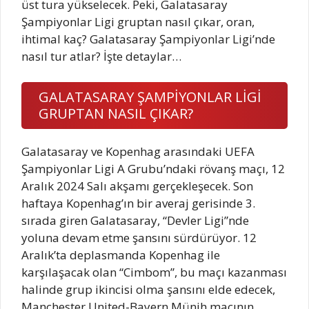
üst tura yükselecek. Peki, Galatasaray
Şampiyonlar Ligi gruptan nasıl çıkar, oran,
ihtimal kaç? Galatasaray Şampiyonlar Ligi’nde
nasıl tur atlar? İşte detaylar…
GALATASARAY ŞAMPİYONLAR LİGİ
GRUPTAN NASIL ÇIKAR?
Galatasaray ve Kopenhag arasındaki UEFA
Şampiyonlar Ligi A Grubu’ndaki rövanş maçı, 12
Aralık 2024 Salı akşamı gerçekleşecek. Son
haftaya Kopenhag’ın bir averaj gerisinde 3.
sırada giren Galatasaray, “Devler Ligi”nde
yoluna devam etme şansını sürdürüyor. 12
Aralık’ta deplasmanda Kopenhag ile
karşılaşacak olan “Cimbom”, bu maçı kazanması
halinde grup ikincisi olma şansını elde edecek,
Manchester United-Bayern Münih maçının