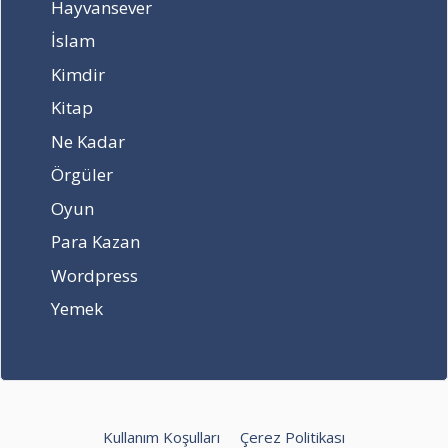
Hayvansever
A
b
d
n
İslam
ğ
ö
e
a
u
c
p
c
Kimdir
s
e
r
a
Kitap
t
k
e
k
o
G
m
?
Ne Kadar
s
ü
l
Örgüler
A
l
i
n
d
s
Oyun
k
e
t
a
Para Kazan
n
e
r
K
s
Wordpress
a
a
i
s
r
!
Yemek
u
a
k
b
e
ö
s
c
i
e
Kullanım Koşulları
Çerez Politikası
n
k