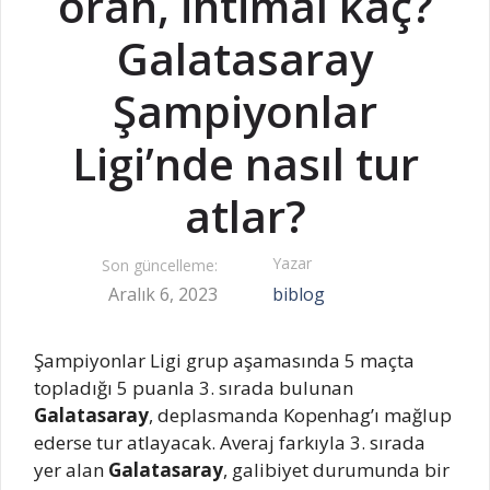
oran, ihtimal kaç?
Galatasaray
Şampiyonlar
Ligi’nde nasıl tur
atlar?
Yazar
Son güncelleme:
Aralık 6, 2023
biblog
Şampiyonlar Ligi grup aşamasında 5 maçta
topladığı 5 puanla 3. sırada bulunan
Galatasaray
, deplasmanda Kopenhag’ı mağlup
ederse tur atlayacak. Averaj farkıyla 3. sırada
yer alan
Galatasaray
, galibiyet durumunda bir