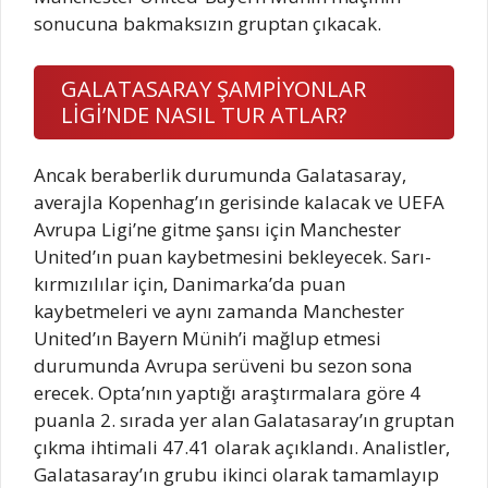
sonucuna bakmaksızın gruptan çıkacak.
GALATASARAY ŞAMPİYONLAR
LİGİ’NDE NASIL TUR ATLAR?
Ancak beraberlik durumunda Galatasaray,
averajla Kopenhag’ın gerisinde kalacak ve UEFA
Avrupa Ligi’ne gitme şansı için Manchester
United’ın puan kaybetmesini bekleyecek. Sarı-
kırmızılılar için, Danimarka’da puan
kaybetmeleri ve aynı zamanda Manchester
United’ın Bayern Münih’i mağlup etmesi
durumunda Avrupa serüveni bu sezon sona
erecek. Opta’nın yaptığı araştırmalara göre 4
puanla 2. sırada yer alan Galatasaray’ın gruptan
çıkma ihtimali 47.41 olarak açıklandı. Analistler,
Galatasaray’ın grubu ikinci olarak tamamlayıp