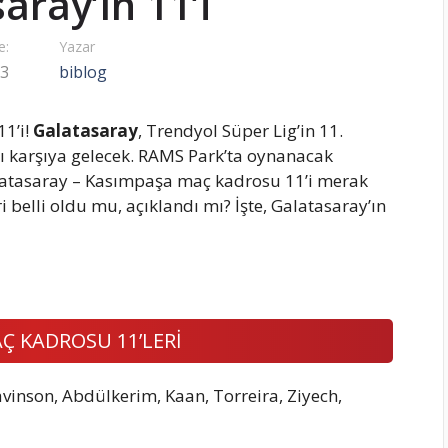
aray’ın 11’i
e:
Yazar
23
biblog
1’i!
Galatasaray
, Trendyol Süper Lig’in 11.
ı karşıya gelecek. RAMS Park’ta oynanacak
latasaray – Kasımpaşa maç kadrosu 11’i merak
i belli oldu mu, açıklandı mı? İşte, Galatasaray’ın
Ç KADROSU 11’LERİ
vinson, Abdülkerim, Kaan, Torreira, Ziyech,