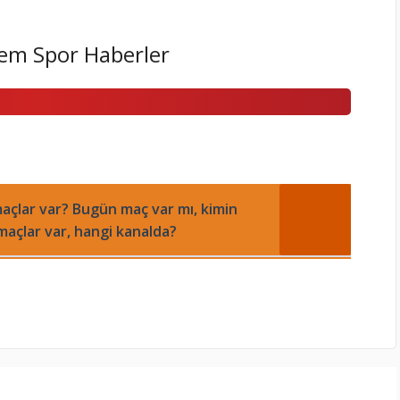
em Spor Haberler
açlar var? Bugün maç var mı, kimin
maçlar var, hangi kanalda?