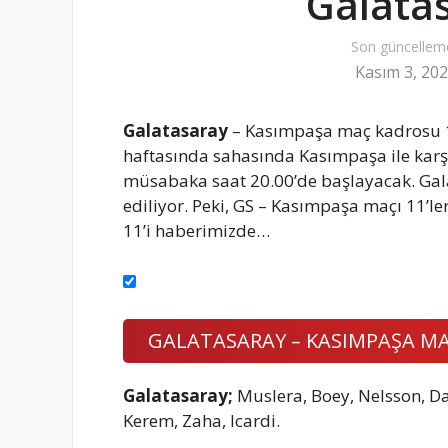
Galatas
Son güncellem
Kasım 3, 20
Galatasaray
– Kasımpaşa maç kadrosu 1
haftasında sahasında Kasımpaşa ile karş
müsabaka saat 20.00’de başlayacak. Ga
ediliyor. Peki, GS – Kasımpaşa maçı 11’ler
11’i haberimizde…
GALATASARAY – KASIMPAŞA MA
Galatasaray;
Muslera, Boey, Nelsson, Da
Kerem, Zaha, Icardi.