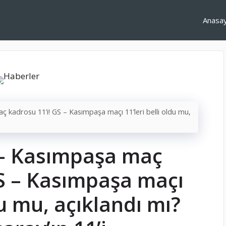
Anasa
 kadrosu 11’i! GS – Kasımpaşa maçı 11’leri belli oldu mu,
 – Kasımpaşa maç
GS – Kasımpaşa maçı
du mu, açıklandı mı?