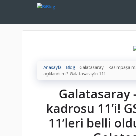
İçeriğe
atla
Anasayfa
-
Blog
-
Galatasaray – Kasımpaşa maç
açıklandı mı? Galatasaray’ın 11’i
Galatasaray
kadrosu 11’i! 
11’leri belli ol