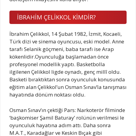
İBRAHİM ÇELİKKOL KİMDİR?
İbrahim Çelikkol, 14 Şubat 1982, İzmit, Kocaeli,
Türk dizi ve sinema oyuncusu, eski model. Anne
tarafı Selanik göçmeni, baba tarafı ise Arap
kökenlidir.Oyunculuğa başlamadan önce
profesyonel modellik yaptı. Basketbolla
ilgilenen Çelikkol ligde oynadı, genç millî oldu.
Basketi bıraktıktan sonra oyunculuk konusunda
eğitim alan Çelikkol’un Osman Sınav’la tanışması
hayatında dönüm noktası oldu.
Osman Sınav’ın çektiği Pars: Narkoterör filminde
‘başkomiser Şamil Baturay’ rolünün verilmesi le
oyunculuk hayatına adım attı. Daha sonra
M.A.T., Karadağlar ve Keskin Bıçak gibi