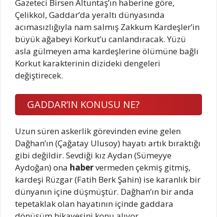
Gazeteci Birsen Altuntaş’ın haberine göre,
Çelikkol, Gaddar’da yeraltı dünyasında
acımasızlığıyla nam salmış Zakkum Kardeşler’in
büyük ağabeyi Korkut’u canlandıracak. Yüzü
asla gülmeyen ama kardeşlerine ölümüne bağlı
Korkut karakterinin dizideki dengeleri
değiştirecek.
GADDAR’IN KONUSU NE?
Uzun süren askerlik görevinden evine gelen
Dağhan’ın (Çağatay Ulusoy) hayatı artık bıraktığı
gibi değildir. Sevdiği kız Aydan (Sümeyye
Aydoğan) ona
haber
vermeden çekmiş gitmiş,
kardeşi Rüzgar (Fatih Berk Şahin) ise karanlık bir
dünyanın içine düşmüştür. Dağhan’ın bir anda
tepetaklak olan hayatının içinde gaddara
dönüşüm hikayesini konu alıyor.