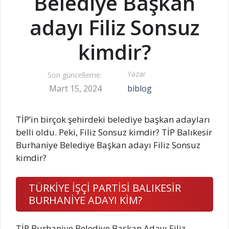
Belediye Başkan
adayı Filiz Sonsuz
kimdir?
Yazar
Son güncelleme:
Mart 15, 2024
biblog
TİP’in birçok şehirdeki belediye başkan adayları
belli oldu. Peki, Filiz Sonsuz kimdir? TİP Balıkesir
Burhaniye Belediye Başkan adayı Filiz Sonsuz
kimdir?
TÜRKİYE İŞÇİ PARTİSİ BALIKESİR
BURHANİYE ADAYI KİM?
TİP Burhaniye Belediye Başkan Adayı Filiz